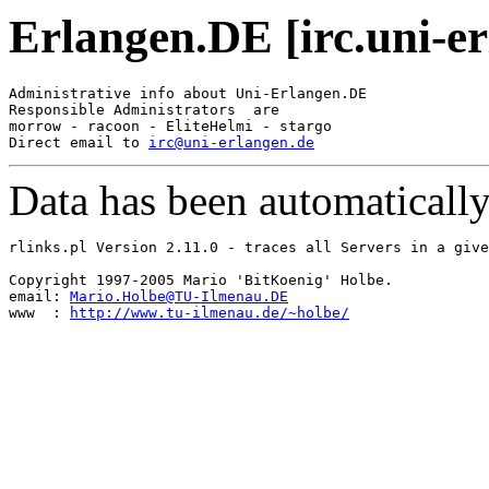
Erlangen.DE [irc.uni-er
Administrative info about Uni-Erlangen.DE

Responsible Administrators  are 

morrow - racoon - EliteHelmi - stargo

Direct email to 
irc@uni-erlangen.de
Data has been automaticall
rlinks.pl Version 2.11.0 - traces all Servers in a give
Copyright 1997-2005 Mario 'BitKoenig' Holbe.

email: 
Mario.Holbe@TU-Ilmenau.DE
www  : 
http://www.tu-ilmenau.de/~holbe/